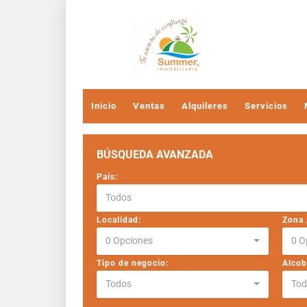
Inicio
Ventas
Alquileres
Servicios
BÚSQUEDA AVANZADA
País:
Todos
Localidad:
Zona /
0 Opciones
0 O
Tipo de negocio:
Alcob
Todos
Tod