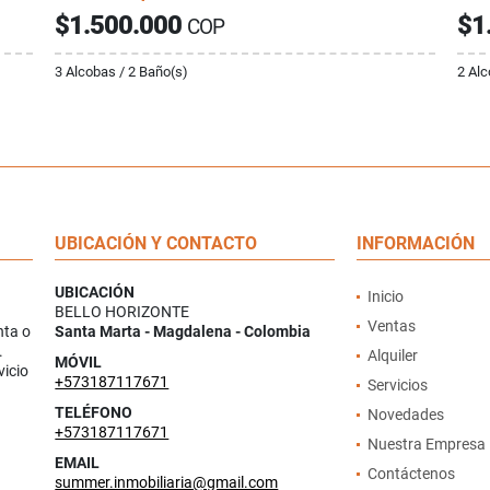
$1.500.000
$1
COP
3 Alcobas / 2 Baño(s)
2 Alc
UBICACIÓN Y CONTACTO
INFORMACIÓN
UBICACIÓN
Inicio
BELLO HORIZONTE
Ventas
nta o
Santa Marta - Magdalena - Colombia
.
Alquiler
MÓVIL
vicio
+573187117671
Servicios
TELÉFONO
Novedades
+573187117671
Nuestra Empresa
EMAIL
Contáctenos
summer.inmobiliaria@gmail.com