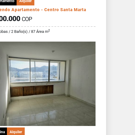
rtamento
Alquiler
iendo Apartamento - Centro Santa Marta
00.000
COP
2
obas / 2 Baño(s) / 87 Área m
ina
Alquiler