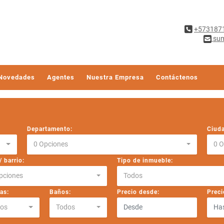
+573187
sum
Novedades
Agentes
Nuestra Empresa
Contáctenos
Departamento:
Ciud
0 Opciones
0 
 barrio:
Tipo de inmueble:
pciones
Todos
as:
Baños:
Precio desde:
Preci
os
Todos