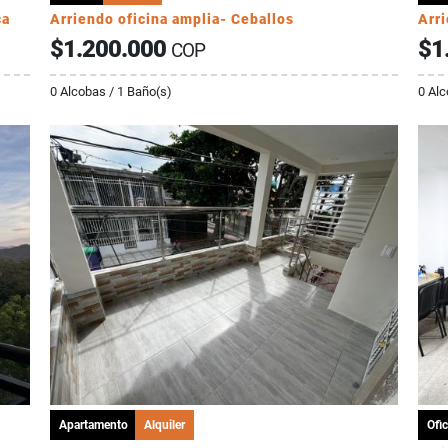
ca
Arriendo oficina amplia- Ceballos
Arri
$1.200.000
$1
COP
0 Alcobas / 1 Baño(s)
0 Alc
Apartamento
Alquiler
Ofic