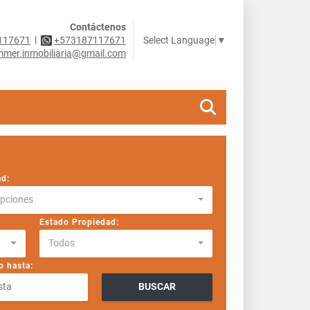
Contáctenos
|
Select Language
▼
117671
+573187117671
mer.inmobiliaria@gmail.com
ad:
Opciones
Estado Propiedad:
Todos
o hasta:
BUSCAR