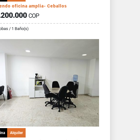
endo oficina amplia- Ceballos
.200.000
COP
obas / 1 Baño(s)
ina
Alquiler