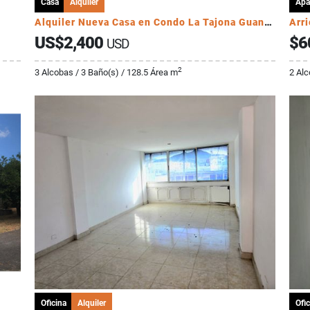
Casa
Alquiler
Apa
Alquiler Nueva Casa en Condo La Tajona Guanacaste
Arr
US$2,400
$6
USD
2
3 Alcobas / 3 Baño(s) / 128.5 Área m
2 Alc
Oficina
Alquiler
Ofic