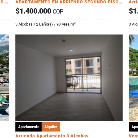
APTO EN ARRIENDO EN POBLADO RESERVAS DE CURINCA
APARTAMENTO EN ARRIENDO SEGUNDO PISO SECTOR EL PARQUE
Arri
$1.400.000
$1
COP
2
3 Alcobas / 2 Baño(s) / 90 Área m
0 Alc
Apartamento
Alquiler
Apa
Arriendo Apartamento 3 Alcobas