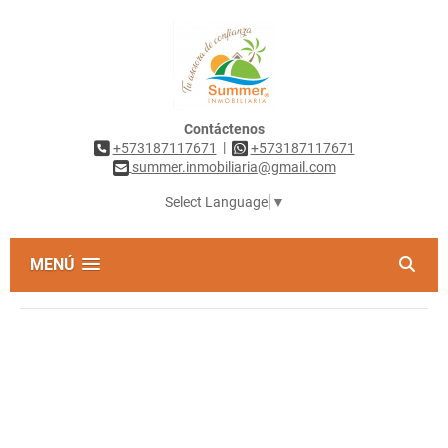
Contáctenos
|
+573187117671
+573187117671
summer.inmobiliaria@gmail.com
Select Language
▼
MENÚ