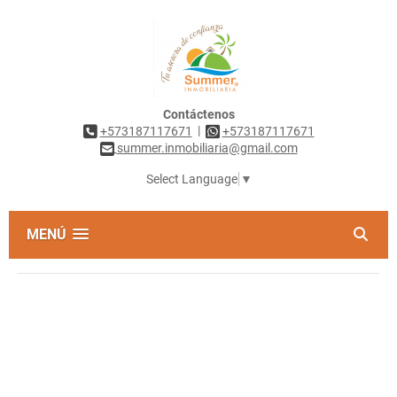
Contáctenos
|
+573187117671
+573187117671
summer.inmobiliaria@gmail.com
Select Language
▼
MENÚ