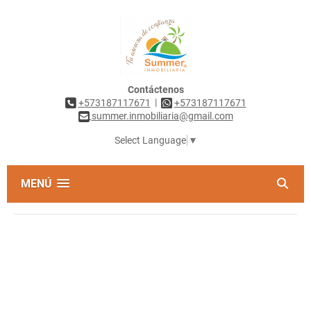
Contáctenos
|
+573187117671
+573187117671
summer.inmobiliaria@gmail.com
Select Language
▼
MENÚ