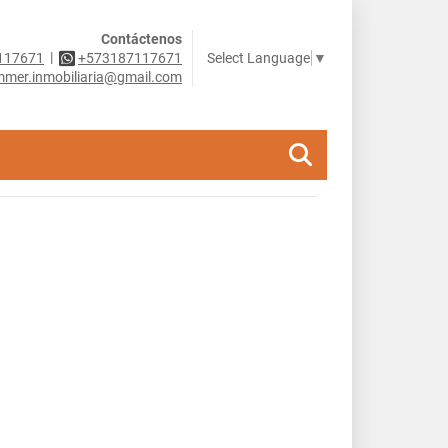
Contáctenos
|
Select Language
▼
117671
+573187117671
mer.inmobiliaria@gmail.com