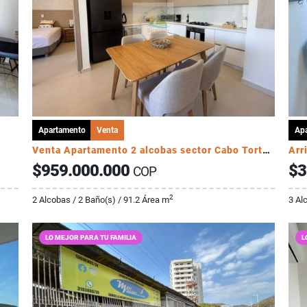
Apartamento
Venta
Ap
Venta Apartamento 2 alcobas sector Cabo Tortuga
$959.000.000
$3
COP
2
2 Alcobas / 2 Baño(s) / 91.2 Área m
3 Al
LO MEJOR PARA TU FAMILIA
L