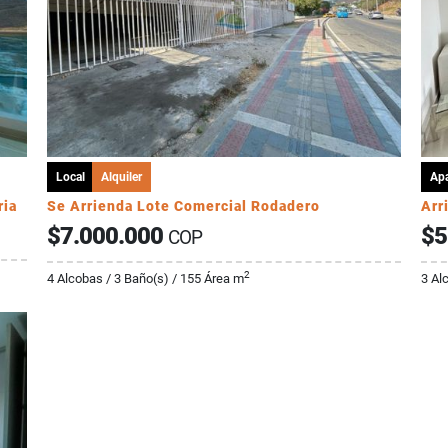
Local
Alquiler
Ap
ria
Se Arrienda Lote Comercial Rodadero
Arr
$7.000.000
$5
COP
2
4 Alcobas / 3 Baño(s) / 155 Área m
3 Al