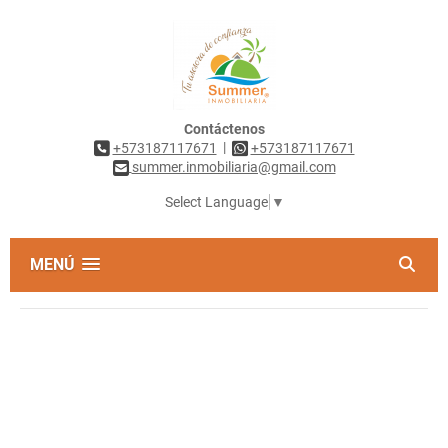
Contáctenos
|
+573187117671
+573187117671
summer.inmobiliaria@gmail.com
Select Language
▼
MENÚ