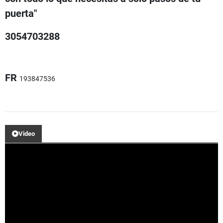
puerta"
3054703288
FR
193847536
Video