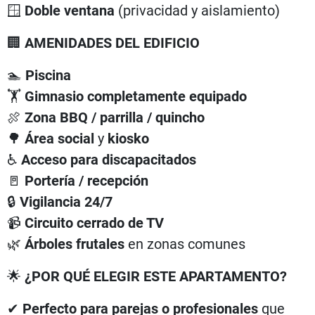
🪟
Doble ventana
(privacidad y aislamiento)
🏢
AMENIDADES DEL EDIFICIO
🏊
Piscina
🏋️
Gimnasio completamente equipado
🍖
Zona BBQ / parrilla / quincho
🌳
Área social
y
kiosko
♿
Acceso para discapacitados
🚪
Portería / recepción
🔒
Vigilancia 24/7
📹
Circuito cerrado de TV
🌿
Árboles frutales
en zonas comunes
🌟
¿POR QUÉ ELEGIR ESTE APARTAMENTO?
✔
Perfecto para parejas o profesionales
que