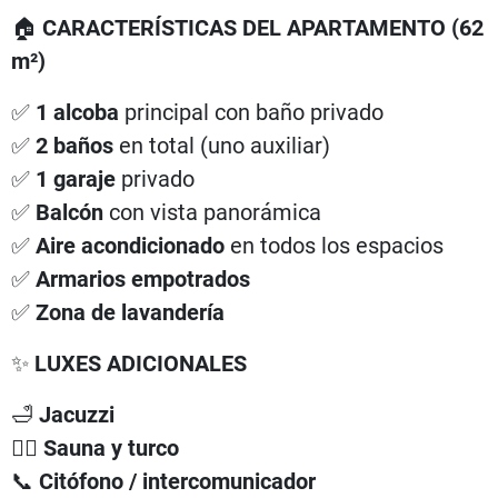
🏠
CARACTERÍSTICAS DEL APARTAMENTO (62
m²)
✅
1 alcoba
principal con baño privado
✅
2 baños
en total (uno auxiliar)
✅
1 garaje
privado
✅
Balcón
con vista panorámica
✅
Aire acondicionado
en todos los espacios
✅
Armarios empotrados
✅
Zona de lavandería
✨
LUXES ADICIONALES
🛁
Jacuzzi
🧖‍♀️
Sauna y turco
📞
Citófono / intercomunicador