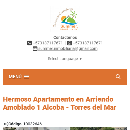
Contáctenos
|
+573187117671
+573187117671
summer.inmobiliaria@gmail.com
Select Language
▼
MENÚ
Hermoso Apartamento en Arriendo
Amoblado 1 Alcoba - Torres del Mar
Código
: 10032646