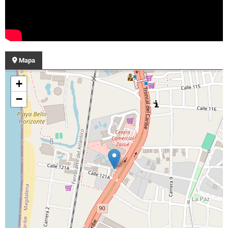
Mapa
+
−