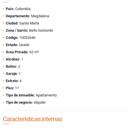
País:
Colombia
Departamento:
Magdalena
Ciudad:
Santa Marta
Zona / barrio:
Bello horizonte
Código:
10032646
Estado:
Usado
Área Privada:
62 m²
Alcobas:
1
Baños:
2
Garaje:
1
Estrato:
6
Piso:
11
Tipo de inmueble:
Apartamento
Tipo de negocio:
Alquiler
Características internas