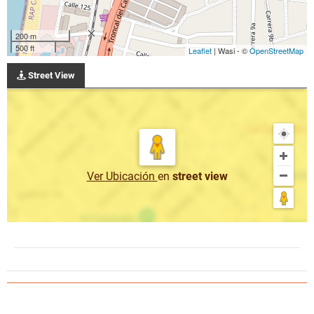
200 m
500 ft
Leaflet
| Wasi - ©
OpenStreetMap
Street View
Ver Ubicación
en
street view