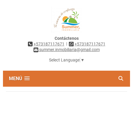
Contáctenos
|
+573187117671
+573187117671
summer.inmobiliaria@gmail.com
Select Language
▼
MENÚ