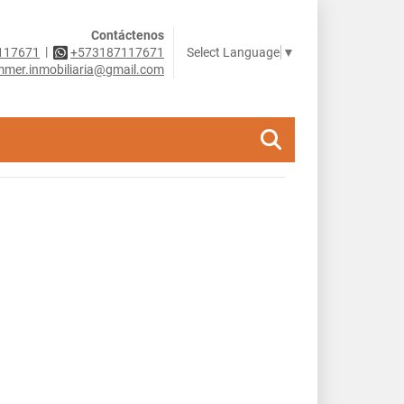
Contáctenos
|
Select Language
▼
117671
+573187117671
mer.inmobiliaria@gmail.com