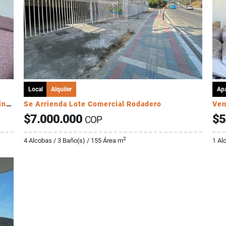
Local
Alquiler
Ap
Arriendo Apartamento 3 alcobas incluye administración
Se Arrienda Lote Comercial Rodadero
Ven
$7.000.000
$5
COP
2
4 Alcobas / 3 Baño(s) / 155 Área m
1 Al