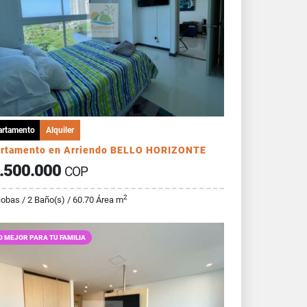
artamento
Alquiler
rtamento en Arriendo BELLO HORIZONTE
.500.000
COP
2
cobas / 2 Baño(s) / 60.70 Área m
O MEJOR PARA TU FAMILIA