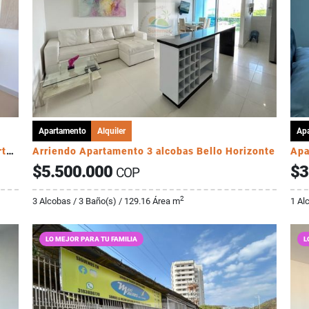
Apartamento
Alquiler
Ap
Venta Apartamento 2 alcobas sector Cabo Tortuga
Arriendo Apartamento 3 alcobas Bello Horizonte
Apa
$5.500.000
$3
COP
2
3 Alcobas / 3 Baño(s) / 129.16 Área m
1 Al
LO MEJOR PARA TU FAMILIA
L