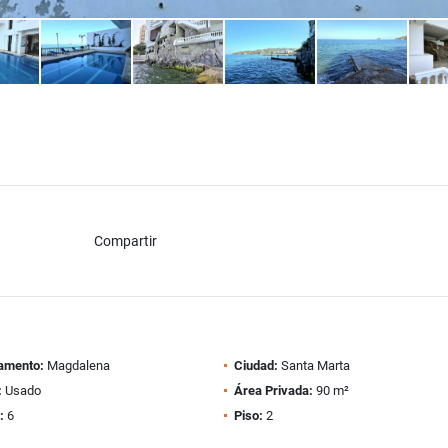
Compartir
amento:
Magdalena
Ciudad:
Santa Marta
:
Usado
Área Privada:
90 m²
:
6
Piso:
2