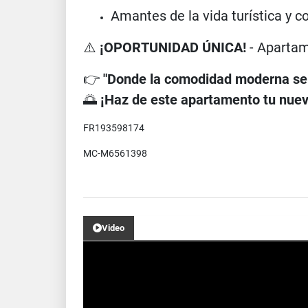
Amantes de la vida turística y c
⚠️
¡OPORTUNIDAD ÚNICA!
- Apartam
👉
"Donde la comodidad moderna se 
🌅
¡Haz de este apartamento tu nue
FR
193598174
MC-M6561398
Video