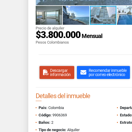
Precio de alquiler
$3.800.000
Mensual
Pesos Colombianos
Descargar
Recomendar inmueble
información
por correo electrónico
Detalles del inmueble
País:
Colombia
Depart
Código:
9906369
Estado
Baños:
2
Estrato
Tipo de negocio:
Alquiler