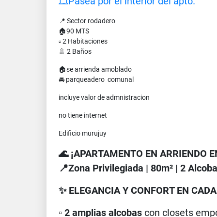
🎞Pasea por el interior del apto.
📍 Sector rodadero
🏠90 MTS
▫ 2 Habitaciones
🚿 2 Baños
🏠se arrienda amoblado
🚘 parqueadero comunal
incluye valor de admnistracion
no tiene internet
Edificio murujuy
🌊 ¡APARTAMENTO EN ARRIENDO E
📍Zona Privilegiada | 80m² | 2 Alcoba
✨ ELEGANCIA Y CONFORT EN CADA
▫️
2 amplias alcobas
con closets emp