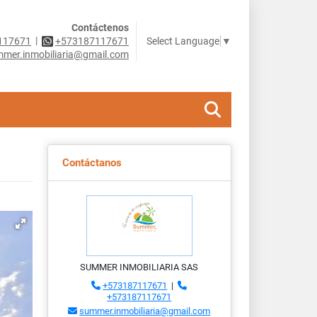
Contáctenos
|
Select Language
▼
117671
+573187117671
mer.inmobiliaria@gmail.com
Contáctanos
SUMMER INMOBILIARIA SAS
+573187117671
|
+573187117671
summer.inmobiliaria@gmail.com