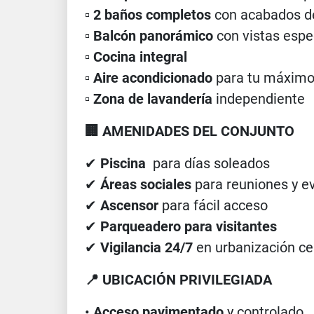
▫️
2 baños completos
con acabados de
▫️
Balcón panorámico
con vistas espe
▫️
Cocina integral
▫️
Aire acondicionado
para tu máximo
▫️
Zona de lavandería
independiente
🏢 AMENIDADES DEL CONJUNTO
✔
Piscina
para días soleados
✔
Áreas sociales
para reuniones y e
✔
Ascensor
para fácil acceso
✔
Parqueadero para visitantes
✔
Vigilancia 24/7
en urbanización ce
📍 UBICACIÓN PRIVILEGIADA
•
Acceso pavimentado
y controlado