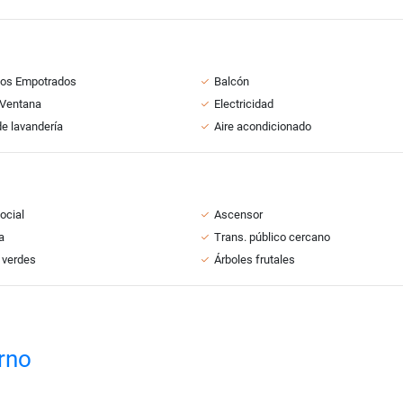
ios Empotrados
Balcón
 Ventana
Electricidad
e lavandería
Aire acondicionado
ocial
Ascensor
a
Trans. público cercano
 verdes
Árboles frutales
orno