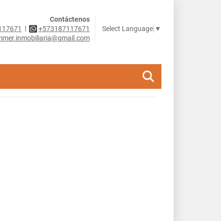
Contáctenos
|
Select Language
▼
117671
+573187117671
mer.inmobiliaria@gmail.com