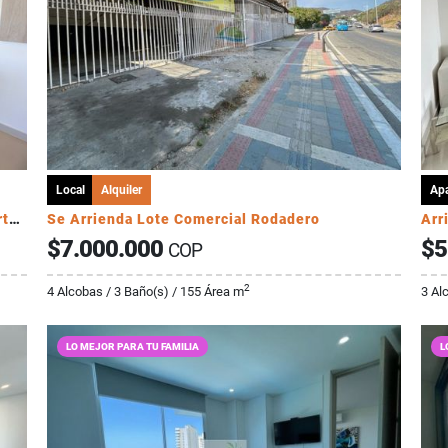
Local
Alquiler
Ap
Venta Apartamento 2 alcobas sector Cabo Tortuga
Se Arrienda Lote Comercial Rodadero
Arr
$7.000.000
$5
COP
2
4 Alcobas / 3 Baño(s) / 155 Área m
3 Al
LO MEJOR PARA TU FAMILIA
L