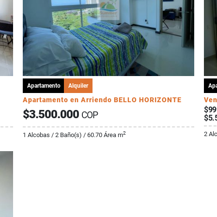
Apartamento
Alquiler
Ap
Apartamento en Arriendo BELLO HORIZONTE
Ven
$99
$3.500.000
COP
$5.
2 Al
2
1 Alcobas / 2 Baño(s) / 60.70 Área m