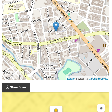
200 m
500 ft
Leaflet
| Wasi - ©
OpenStreetMap
Street View