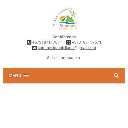
Contáctenos
|
+573187117671
+573187117671
summer.inmobiliaria@gmail.com
Select Language
▼
MENÚ