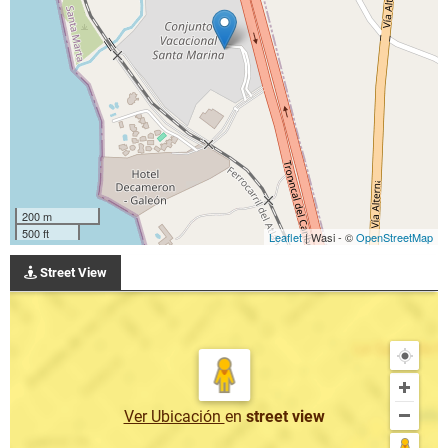
200 m
500 ft
Leaflet
| Wasi - ©
OpenStreetMap
Street View
Ver Ubicación
en
street view