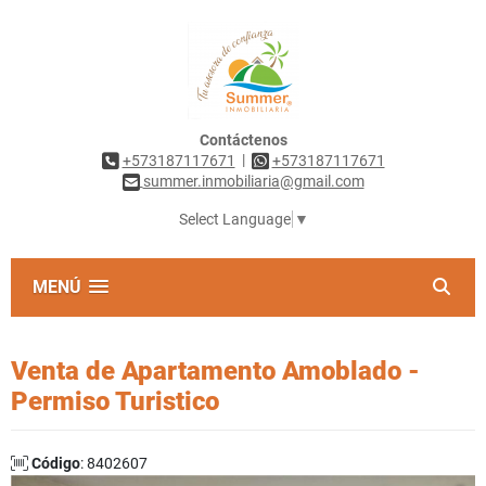
Contáctenos
|
+573187117671
+573187117671
summer.inmobiliaria@gmail.com
Select Language
▼
MENÚ
Venta de Apartamento Amoblado -
Permiso Turistico
Código
: 8402607