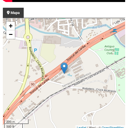
Mapa
+
−
200 m
500 ft
Leaflet
| Wasi - ©
OpenStreetMap