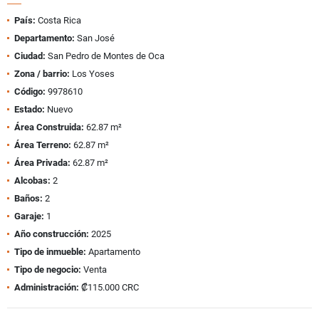
País:
Costa Rica
Departamento:
San José
Ciudad:
San Pedro de Montes de Oca
Zona / barrio:
Los Yoses
Código:
9978610
Estado:
Nuevo
Área Construida:
62.87 m²
Área Terreno:
62.87 m²
Área Privada:
62.87 m²
Alcobas:
2
Baños:
2
Garaje:
1
Año construcción:
2025
Tipo de inmueble:
Apartamento
Tipo de negocio:
Venta
Administración:
₡115.000 CRC