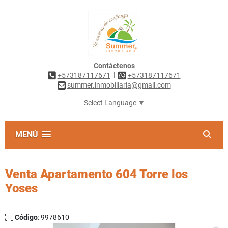
Contáctenos
|
+573187117671
+573187117671
summer.inmobiliaria@gmail.com
Select Language
▼
MENÚ
Venta Apartamento 604 Torre los
Yoses
Código
: 9978610