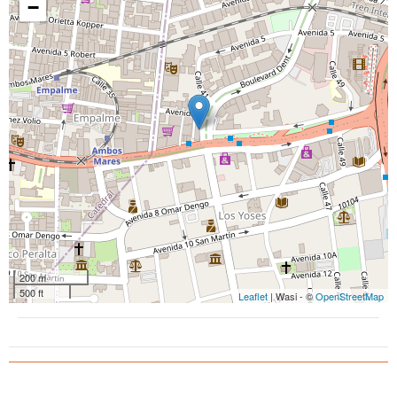
−
200 m
500 ft
Leaflet
| Wasi - ©
OpenStreetMap