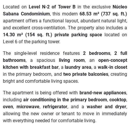
Located on
Level N-2 of Tower B
in the exclusive
Núcleo
Sabana Condominium
, this modern
68.53 m² (737 sq. ft.)
apartment offers a functional layout, abundant natural light,
and excellent cross-ventilation. The property also includes a
14.30 m² (154 sq. ft.) private parking space
located on
Level 6 of the parking tower.
The single-level residence features
2 bedrooms
,
2 full
bathrooms
, a spacious
living room
, an
open-concept
kitchen with breakfast bar
, a
laundry area
, a
walk-in closet
in the primary bedroom, and
two private balconies
, creating
bright and comfortable living spaces.
The apartment is being offered with
brand-new appliances
,
including
air conditioning in the primary bedroom
,
cooktop
,
oven
,
microwave
,
refrigerator
, and a
washer and dryer
,
allowing the new owner or tenant to move in immediately
with everything needed for comfortable living.