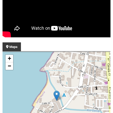
Mapa
+
−