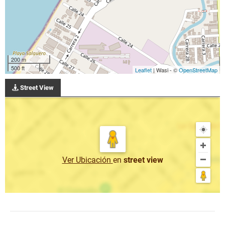
200 m
500 ft
Leaflet
| Wasi - ©
OpenStreetMap
Street View
Ver Ubicación
en
street view