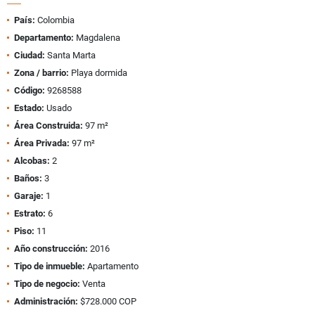
País:
Colombia
Departamento:
Magdalena
Ciudad:
Santa Marta
Zona / barrio:
Playa dormida
Código:
9268588
Estado:
Usado
Área Construida:
97 m²
Área Privada:
97 m²
Alcobas:
2
Baños:
3
Garaje:
1
Estrato:
6
Piso:
11
Año construcción:
2016
Tipo de inmueble:
Apartamento
Tipo de negocio:
Venta
Administración:
$728.000 COP