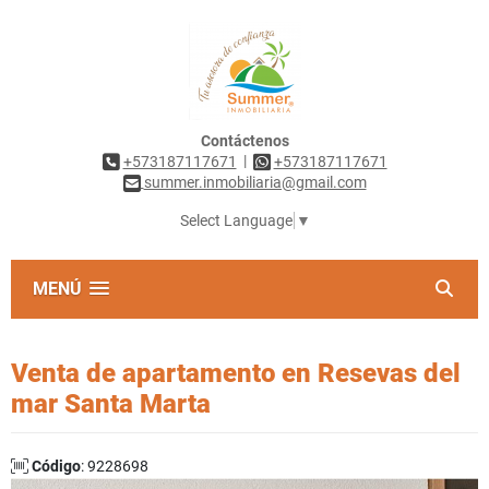
Contáctenos
|
+573187117671
+573187117671
summer.inmobiliaria@gmail.com
Select Language
▼
MENÚ
Venta de apartamento en Resevas del
mar Santa Marta
Código
: 9228698