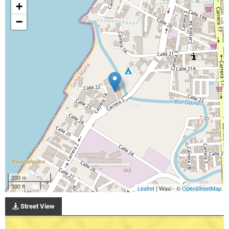
+
−
200 m
500 ft
Leaflet
| Wasi - ©
OpenStreetMap
Street View