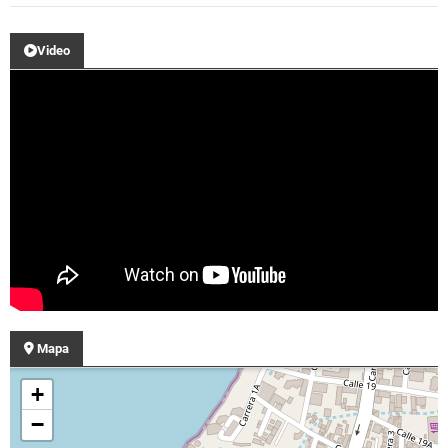
Video
Mapa
+
−