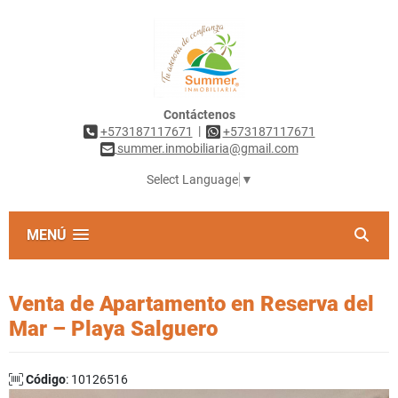
Contáctenos
|
+573187117671
+573187117671
summer.inmobiliaria@gmail.com
Select Language
▼
MENÚ
Venta de Apartamento en Reserva del
Mar – Playa Salguero
Código
: 10126516