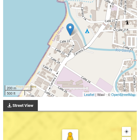
200 m
500 ft
Leaflet
| Wasi - ©
OpenStreetMap
Street View