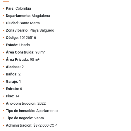
País:
Colombia
Departamento:
Magdalena
Ciudad:
Santa Marta
Zona / barrio:
Playa Salguero
Código:
10126516
Estado:
Usado
Área Construida:
98 m²
Área Privada:
90 m²
Alcobas:
2
Baños:
2
Garaje:
1
Estrato:
6
Piso:
14
Año construcción:
2022
Tipo de inmueble:
Apartamento
Tipo de negocio:
Venta
Administración:
$872.000 COP