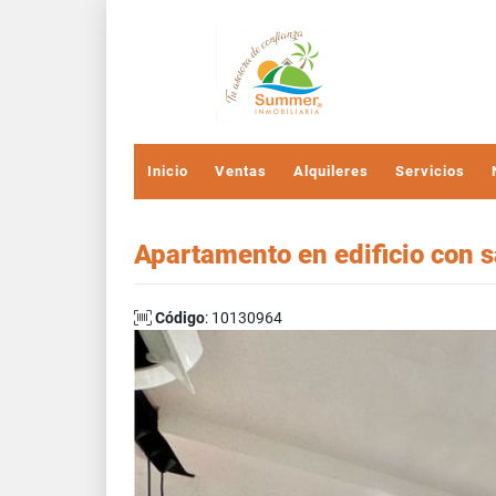
Inicio
Ventas
Alquileres
Servicios
Apartamento en edificio con s
Código
: 10130964