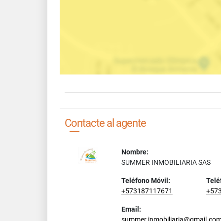
Contacte al agente
Nombre:
SUMMER INMOBILIARIA SAS
Teléfono Móvil:
Telé
+573187117671
+57
Email:
summer.inmobiliaria@gmail.co