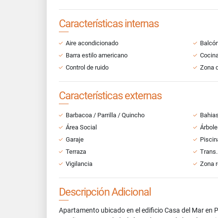
Características internas
Aire acondicionado
Balcó
Barra estilo americano
Cocina
Control de ruido
Zona d
Características externas
Barbacoa / Parrilla / Quincho
Bahias
Área Social
Árbole
Garaje
Piscin
Terraza
Trans.
Vigilancia
Zona r
Descripción Adicional
Apartamento ubicado en el edificio Casa del Mar en P