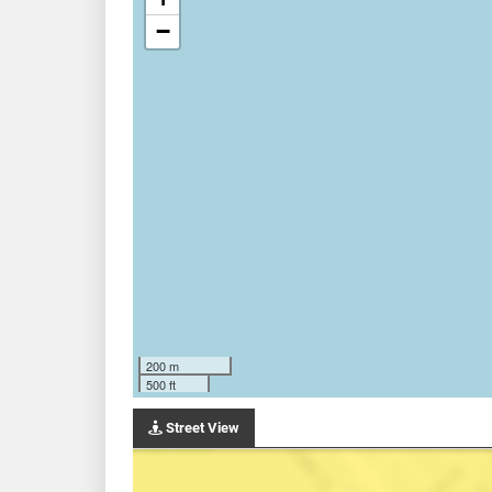
−
200 m
500 ft
Street View