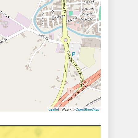
Leaflet
| Wasi - ©
OpenStreetMap