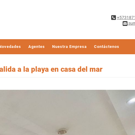
+573187
sum
Novedades
Agentes
Nuestra Empresa
Contáctenos
alida a la playa en casa del mar