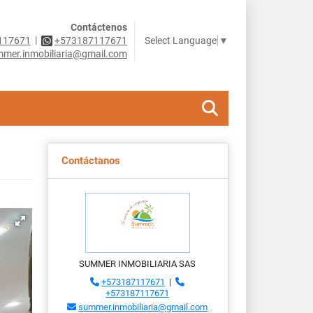
Contáctenos
|
Select Language
▼
117671
+573187117671
mer.inmobiliaria@gmail.com
Contáctanos
SUMMER INMOBILIARIA SAS
+573187117671
|
+573187117671
summer.inmobiliaria@gmail.com