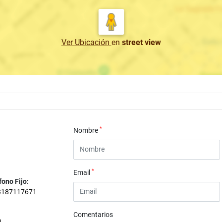
Ver Ubicación
en
street view
*
Nombre
*
Email
fono Fijo:
3187117671
Comentarios
m