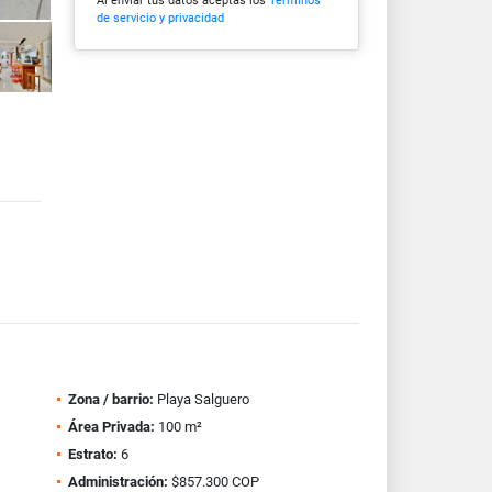
Al enviar tus datos aceptas los
Términos
de servicio y privacidad
Zona / barrio:
Playa Salguero
Área Privada:
100 m²
Estrato:
6
Administración:
$857.300 COP