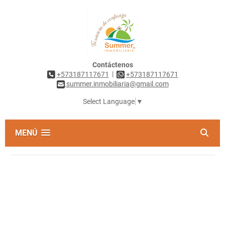
Contáctenos
|
+573187117671
+573187117671
summer.inmobiliaria@gmail.com
Select Language
▼
MENÚ