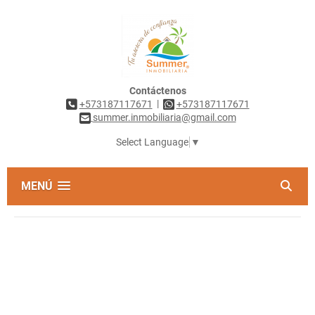
Contáctenos
|
+573187117671
+573187117671
summer.inmobiliaria@gmail.com
Select Language
▼
MENÚ