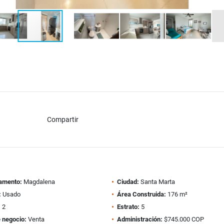
Compartir
amento:
Magdalena
Ciudad:
Santa Marta
:
Usado
Área Construida:
176 m²
:
2
Estrato:
5
 negocio:
Venta
Administración:
$745.000 COP