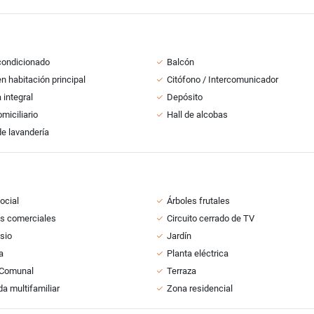
condicionado
Balcón
n habitación principal
Citófono / Intercomunicador
 integral
Depósito
miciliario
Hall de alcobas
e lavandería
ocial
Árboles frutales
s comerciales
Circuito cerrado de TV
sio
Jardín
a
Planta eléctrica
 Comunal
Terraza
da multifamiliar
Zona residencial