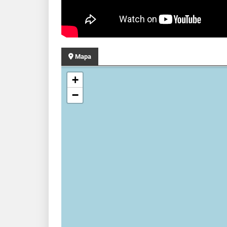
Mapa
+
−