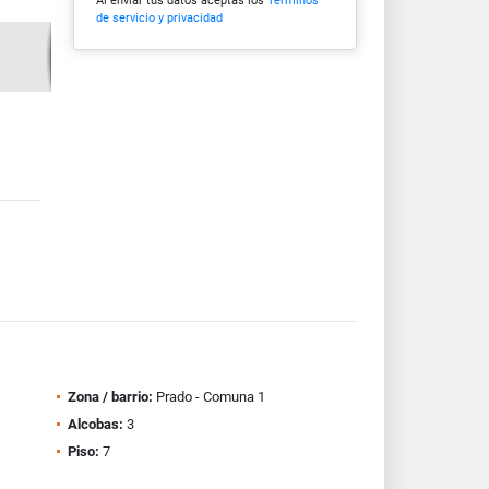
Al enviar tus datos aceptas los
Términos
de servicio y privacidad
Zona / barrio:
Prado - Comuna 1
Alcobas:
3
Piso:
7