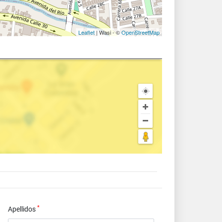
Leaflet
| Wasi - ©
OpenStreetMap
*
Apellidos