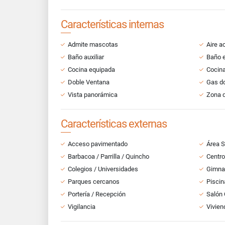
Características internas
Admite mascotas
Aire a
Baño auxiliar
Baño e
Cocina equipada
Cocina
Doble Ventana
Gas do
Vista panorámica
Zona d
Características externas
Acceso pavimentado
Área S
Barbacoa / Parrilla / Quincho
Centro
Colegios / Universidades
Gimna
Parques cercanos
Piscin
Portería / Recepción
Salón
Vigilancia
Vivien