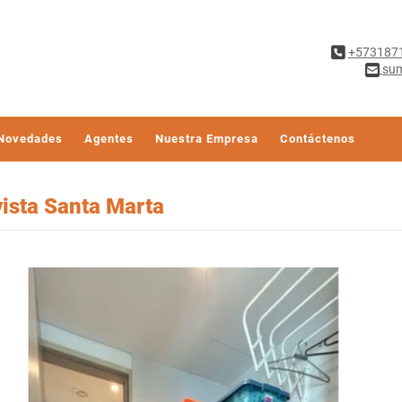
+573187
sum
Novedades
Agentes
Nuestra Empresa
Contáctenos
ista Santa Marta