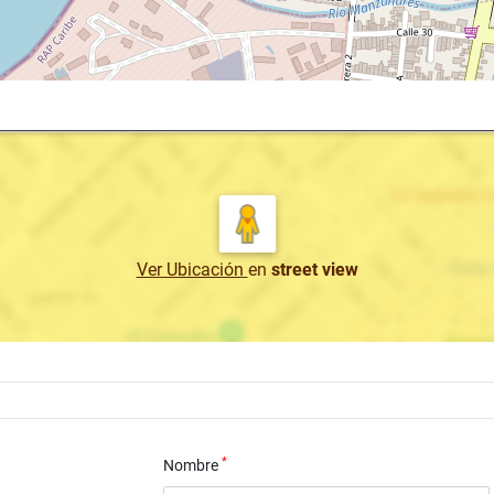
Ver Ubicación
en
street view
*
Nombre