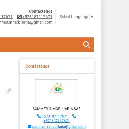
Contáctenos
|
Select Language
▼
117671
+573187117671
mer.inmobiliaria@gmail.com
Contáctanos
SUMMER INMOBILIARIA SAS
+573187117671
|
+573187117671
summer.inmobiliaria@gmail.com