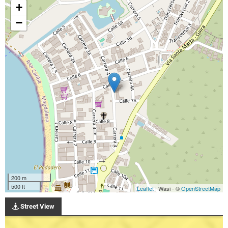
+
−
200 m
500 ft
Leaflet
| Wasi - ©
OpenStreetMap
Street View