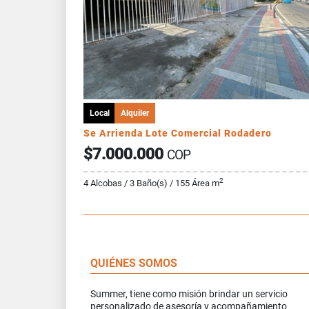
Local
Alquiler
Se Arrienda Lote Comercial Rodadero
$7.000.000
COP
2
4 Alcobas / 3 Baño(s) / 155 Área m
QUIÉNES SOMOS
Summer, tiene como misión brindar un servicio
personalizado de asesoría y acompañamiento