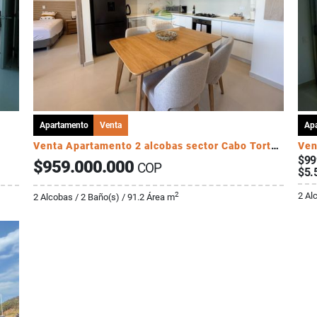
Apartamento
Venta
Ap
E
Venta Apartamento 2 alcobas sector Cabo Tortuga
Ven
$99
$959.000.000
COP
$5.
2 Al
2
2 Alcobas / 2 Baño(s) / 91.2 Área m