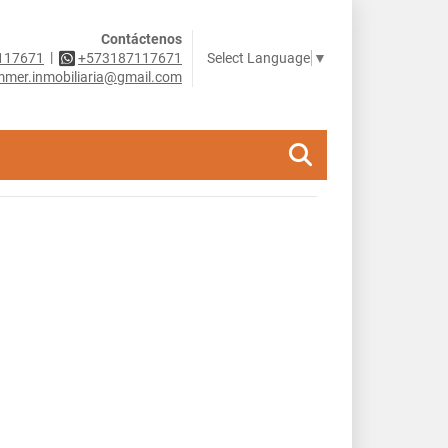
Contáctenos
|
Select Language
▼
117671
+573187117671
mer.inmobiliaria@gmail.com