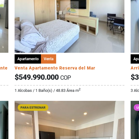
Apartamento
Venta
Ap
onte
Venta Apartamento Reserva del Mar
$549.990.000
$3
COP
2
1 Alcobas / 1 Baño(s) / 48.83 Área m
3 Al
PARA ESTRENAR
L