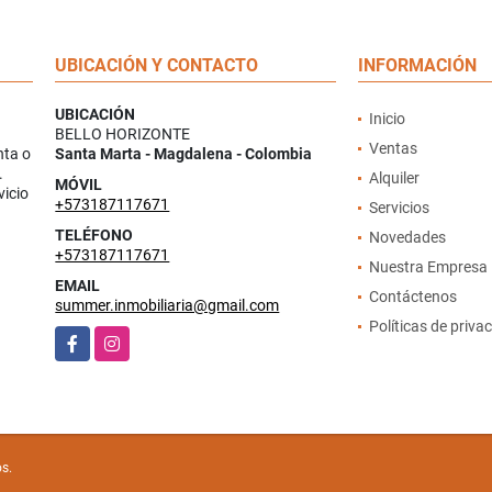
UBICACIÓN Y CONTACTO
INFORMACIÓN
UBICACIÓN
Inicio
BELLO HORIZONTE
Ventas
nta o
Santa Marta - Magdalena - Colombia
.
Alquiler
MÓVIL
vicio
+573187117671
Servicios
TELÉFONO
Novedades
+573187117671
Nuestra Empresa
EMAIL
Contáctenos
summer.inmobiliaria@gmail.com
Políticas de priva
Facebook
Instagram
os.