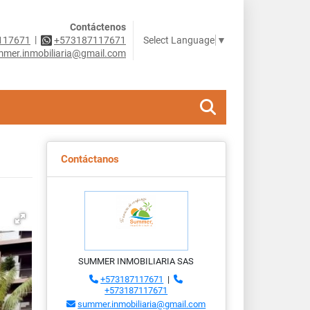
Contáctenos
|
Select Language
▼
117671
+573187117671
mer.inmobiliaria@gmail.com
Contáctanos
SUMMER INMOBILIARIA SAS
+573187117671
|
+573187117671
summer.inmobiliaria@gmail.com