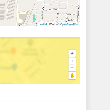
Leaflet
| Wasi - ©
OpenStreetMap