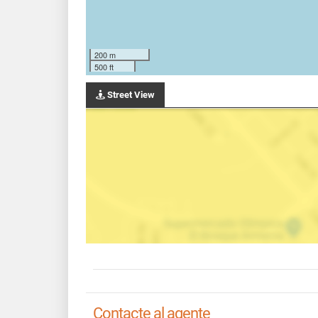
200 m
500 ft
Street View
Contacte al agente