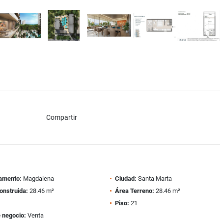
Compartir
amento:
Magdalena
Ciudad:
Santa Marta
onstruida:
28.46 m²
Área Terreno:
28.46 m²
1
Piso:
21
 negocio:
Venta