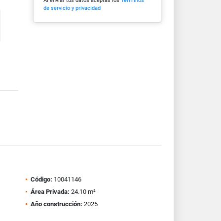
Al enviar tus datos aceptas los
Términos
de servicio y privacidad
Código:
10041146
Área Privada:
24.10 m²
Año construcción:
2025