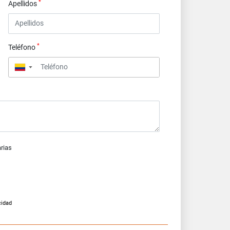
*
Apellidos
*
Teléfono
▼
arias
cidad