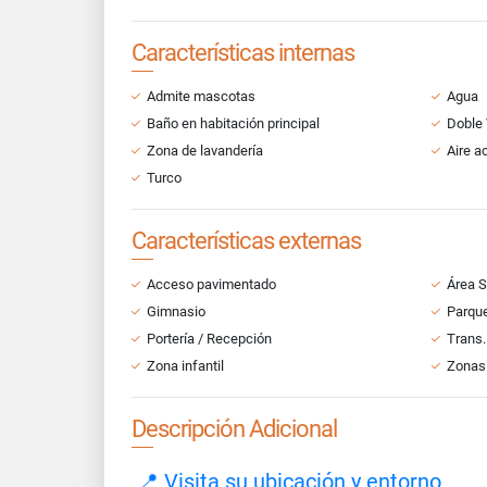
Características internas
Admite mascotas
Agua
Baño en habitación principal
Doble
Zona de lavandería
Aire a
Turco
Características externas
Acceso pavimentado
Área S
Gimnasio
Parque
Portería / Recepción
Trans.
Zona infantil
Zonas
Descripción Adicional
📍 Visita su ubicación y entorno