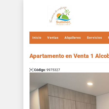
Inicio
Ventas
Alquileres
Servicios
Apartamento en Venta 1 Alcob
Código
: 9975327