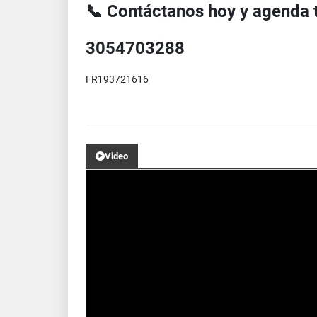
📞 Contáctanos hoy y agenda t
3054703288
FR
193721616
Video