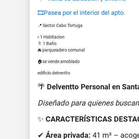
🎞Pasea por el interior del apto.
📍 Sector Cabo Tortuga
▫ 1 Habitacion
🚿 1 Baño
🚘 parqueadero comunal
🏠se vende amoblado
edificio delventto
🌴
Delventto Personal en Sant
Diseñado para quienes buscan c
✨
CARACTERÍSTICAS DEST
✔
Área privada:
41 m² – acoge