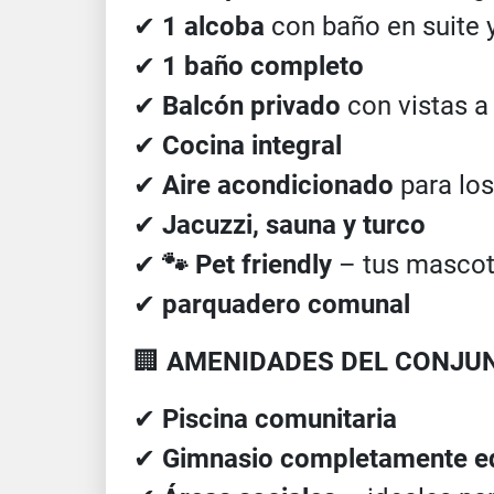
✔
1 alcoba
con baño en suite 
✔
1 baño completo
✔
Balcón privado
con vistas a
✔
Cocina integral
✔
Aire acondicionado
para los
✔
Jacuzzi, sauna y turco
✔
🐾 Pet friendly
– tus mascot
✔
parquadero comunal
🏢
AMENIDADES DEL CONJU
✔
Piscina comunitaria
✔
Gimnasio completamente e