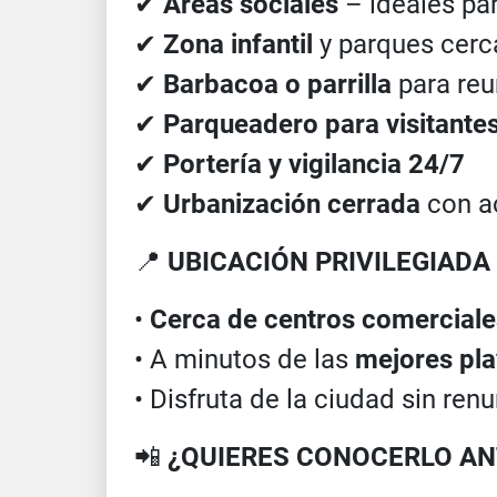
✔
Áreas sociales
– ideales pa
✔
Zona infantil
y parques cer
✔
Barbacoa o parrilla
para reu
✔
Parqueadero para visitante
✔
Portería y vigilancia 24/7
✔
Urbanización cerrada
con a
📍
UBICACIÓN PRIVILEGIADA
•
Cerca de centros comerciale
• A minutos de las
mejores play
• Disfruta de la ciudad sin ren
📲
¿QUIERES CONOCERLO ANT