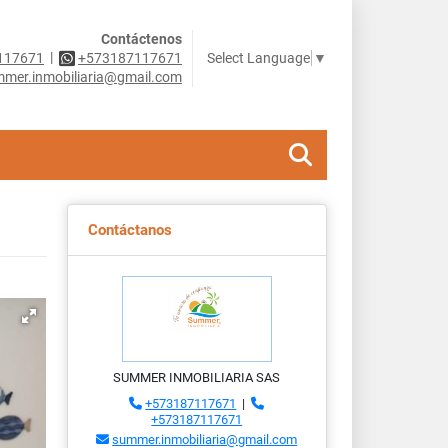
Contáctenos
|
Select Language
▼
117671
+573187117671
mer.inmobiliaria@gmail.com
Contáctanos
SUMMER INMOBILIARIA SAS
+573187117671
|
+573187117671
summer.inmobiliaria@gmail.com