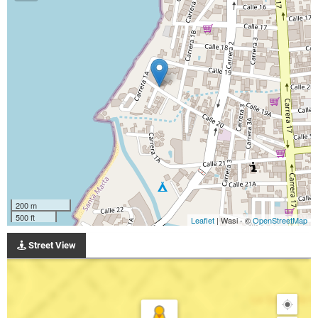
200 m
500 ft
Leaflet
| Wasi - ©
OpenStreetMap
Street View