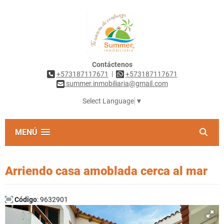
Contáctenos
|
+573187117671
+573187117671
summer.inmobiliaria@gmail.com
Select Language
▼
MENÚ
Arriendo casa amoblada cerca al mar
Código
: 9632901