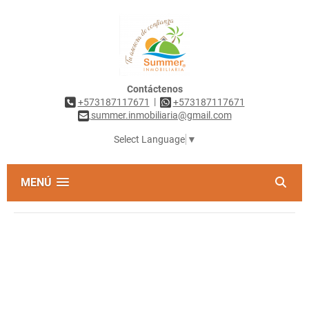
Contáctenos
|
+573187117671
+573187117671
summer.inmobiliaria@gmail.com
Select Language
▼
MENÚ