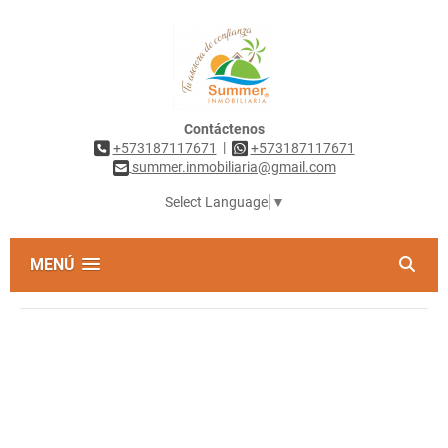
Contáctenos
|
+573187117671
+573187117671
summer.inmobiliaria@gmail.com
Select Language
▼
MENÚ