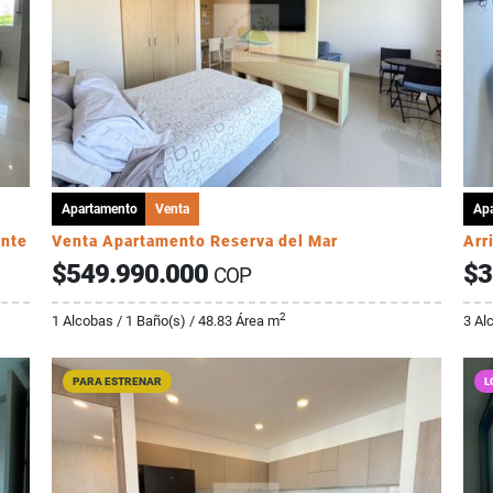
Apartamento
Venta
Ap
onte
Venta Apartamento Reserva del Mar
$549.990.000
$3
COP
2
1 Alcobas / 1 Baño(s) / 48.83 Área m
3 Al
PARA ESTRENAR
L