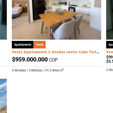
Apartamento
Venta
Ap
E
Venta Apartamento 2 alcobas sector Cabo Tortuga
Ven
$99
$959.000.000
COP
$5.
2 Al
2
2 Alcobas / 2 Baño(s) / 91.2 Área m