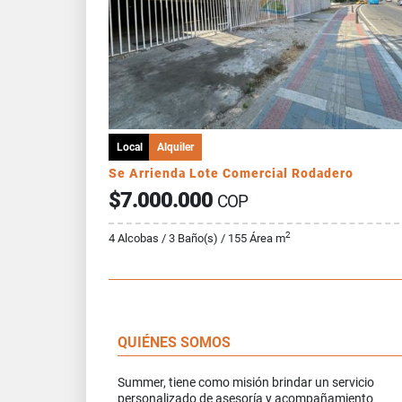
Local
Alquiler
Se Arrienda Lote Comercial Rodadero
$7.000.000
COP
2
4 Alcobas / 3 Baño(s) / 155 Área m
QUIÉNES SOMOS
Summer, tiene como misión brindar un servicio
personalizado de asesoría y acompañamiento