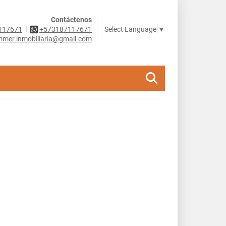
Contáctenos
|
Select Language
▼
117671
+573187117671
mer.inmobiliaria@gmail.com