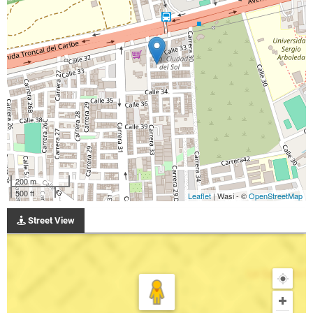
200 m
500 ft
Leaflet
| Wasi - ©
OpenStreetMap
Street View