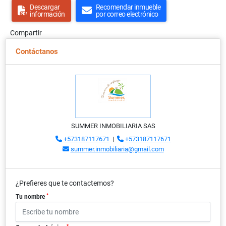
Descargar
Recomendar inmueble
información
por correo electrónico
Compartir
Contáctanos
SUMMER INMOBILIARIA SAS
+573187117671
|
+573187117671
summer.inmobiliaria@gmail.com
¿Prefieres que te contactemos?
*
Tu nombre
*