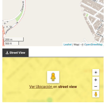
200 m
500 ft
Leaflet
| Wasi - ©
OpenStreetMap
Street View
Ver Ubicación
en
street view