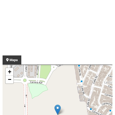
Mapa
+
−