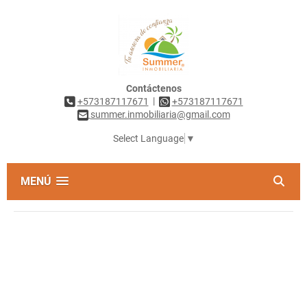
Contáctenos
|
+573187117671
+573187117671
summer.inmobiliaria@gmail.com
Select Language
▼
MENÚ