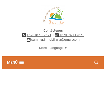
Contáctenos
|
+573187117671
+573187117671
summer.inmobiliaria@gmail.com
Select Language
▼
MENÚ