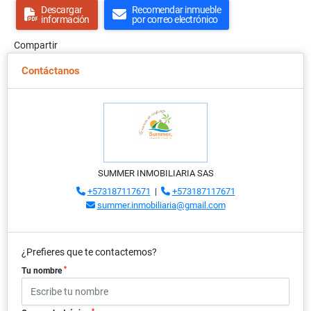
Descargar
Recomendar inmueble
información
por correo electrónico
Compartir
Contáctanos
SUMMER INMOBILIARIA SAS
+573187117671
|
+573187117671
summer.inmobiliaria@gmail.com
¿Prefieres que te contactemos?
*
Tu nombre
*