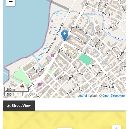
−
200 m
500 ft
Leaflet
| Wasi - ©
OpenStreetMap
Street View