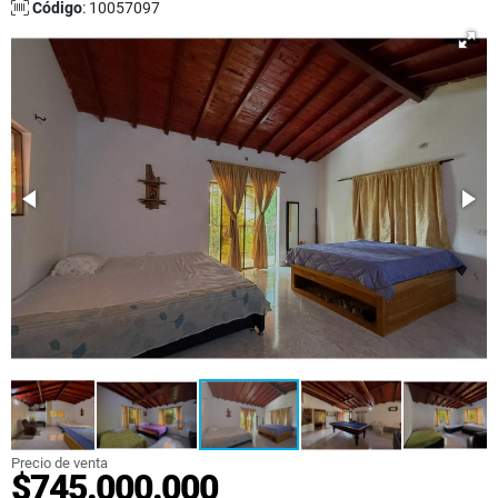
Código
: 10057097
Precio de venta
$745.000.000