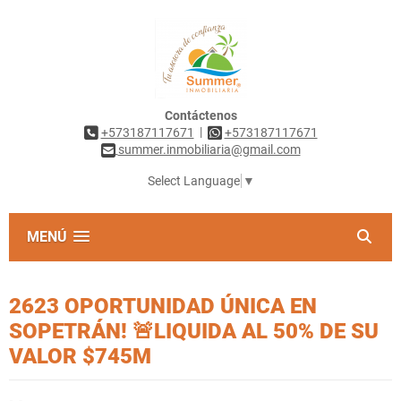
Contáctenos
|
+573187117671
+573187117671
summer.inmobiliaria@gmail.com
Select Language
▼
MENÚ
2623 OPORTUNIDAD ÚNICA EN
SOPETRÁN! 🚨LIQUIDA AL 50% DE SU
VALOR $745M