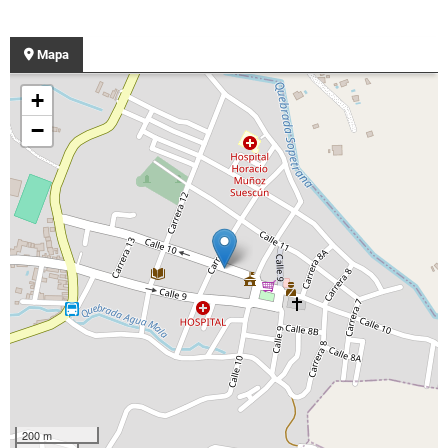
Mapa
+
−
200 m