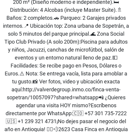
200 m² (Diseño moderno e independiente).🛏️
Distribución: 4 Alcobas (incluye Master Suite).🚿
Baños: 2 completos.🚗 Parqueo: 2 Garajes privados
internos.📍 Ubicación top: Zona urbana de Sopetrán, a
solo 5 minutos del parque principal.🌊 Zona Social
Tipo Club Privado (A solo 200m):Piscina para adultos
y niños, Jacuzzi, canchas de microfútbol, salón de
eventos y un entorno natural lleno de paz.💵
Facilidades: Se recibe pago en Pesos, Dólares o
Euros.⚠️ Nota: Se entrega vacía, lista para amoblar a
tu gusto.📸 Ver fotos, video y ubicación exacta
aquí:http://valverdegroup.inmo.co/finca-venta-
sopetran/10057097?shared=whatsapp📲 ¿Quieres
agendar una visita HOY mismo?Escríbenos
directamente por WhatsApp:🇨🇴 +57 301 735-7222
🇺🇸 +1 239 321 4731¡No dejes pasar el negocio del
año en Antioquia! 🏃‍♂️💨2623 Casa Finca en Antioquia