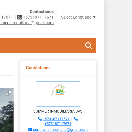
Contáctenos
|
Select Language
▼
117671
+573187117671
mer.inmobiliaria@gmail.com
Contáctanos
SUMMER INMOBILIARIA SAS
+573187117671
|
+573187117671
summer.inmobiliaria@gmail.com