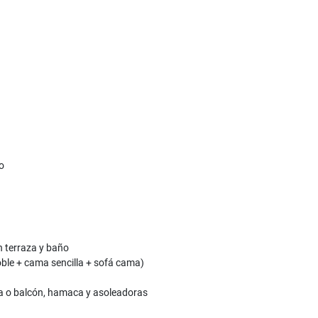
o
n terraza y baño
ble + cama sencilla + sofá cama)
za o balcón, hamaca y asoleadoras