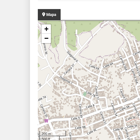
Mapa
+
−
200 m
500 ft