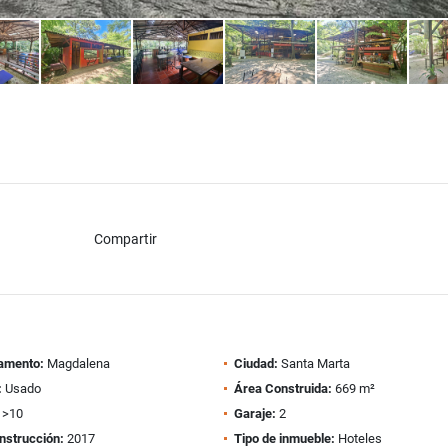
Compartir
amento:
Magdalena
Ciudad:
Santa Marta
:
Usado
Área Construida:
669 m²
>10
Garaje:
2
nstrucción:
2017
Tipo de inmueble:
Hoteles