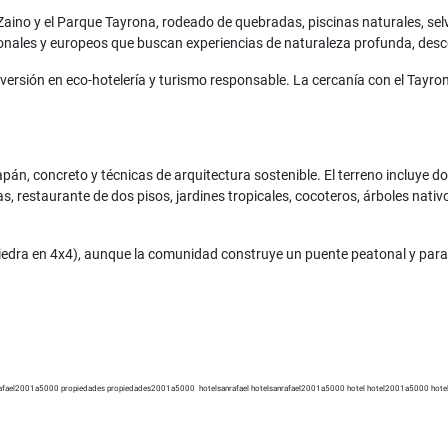
 Zaino y el Parque Tayrona, rodeado de quebradas, piscinas naturales, sel
cionales y europeos que buscan experiencias de naturaleza profunda, desc
nversión en eco-hotelería y turismo responsable. La cercanía con el Tayro
pán, concreto y técnicas de arquitectura sostenible. El terreno incluye 
, restaurante de dos pisos, jardines tropicales, cocoteros, árboles nati
 Piedra en 4x4), aunque la comunidad construye un puente peatonal y par
rafael2001a5000 propiedades propiedades2001a5000 hotelsanrafael hotelsanrafael2001a5000 hotel hotel2001a5000 hote