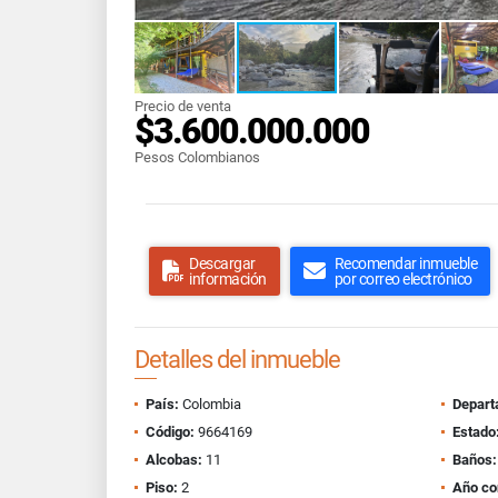
Precio de venta
$3.600.000.000
Pesos Colombianos
Descargar
Recomendar inmueble
información
por correo electrónico
Detalles del inmueble
País:
Colombia
Depart
Código:
9664169
Estado
Alcobas:
11
Baños:
Piso:
2
Año co