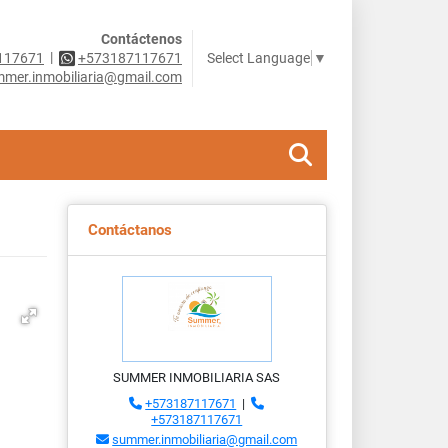
Contáctenos
|
Select Language
▼
117671
+573187117671
mer.inmobiliaria@gmail.com
Contáctanos
SUMMER INMOBILIARIA SAS
+573187117671
|
+573187117671
summer.inmobiliaria@gmail.com