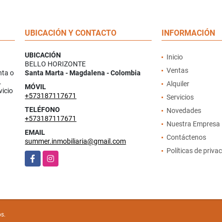
UBICACIÓN Y CONTACTO
INFORMACIÓN
UBICACIÓN
Inicio
BELLO HORIZONTE
Ventas
nta o
Santa Marta - Magdalena - Colombia
.
Alquiler
MÓVIL
vicio
+573187117671
Servicios
TELÉFONO
Novedades
+573187117671
Nuestra Empresa
EMAIL
Contáctenos
summer.inmobiliaria@gmail.com
Políticas de priva
Facebook
Instagram
os.