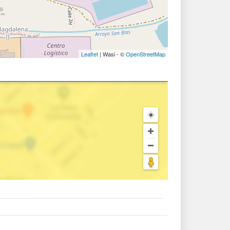
Leaflet
| Wasi - ©
OpenStreetMap