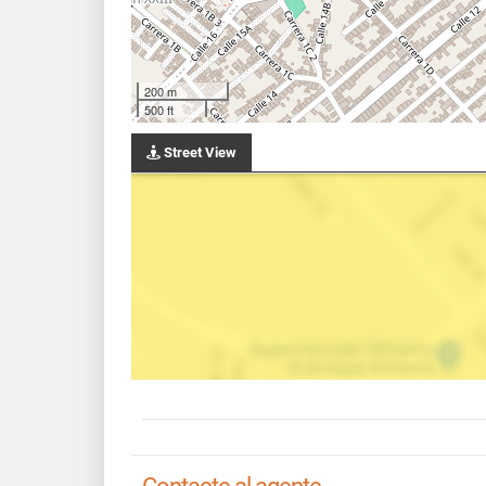
200 m
500 ft
Street View