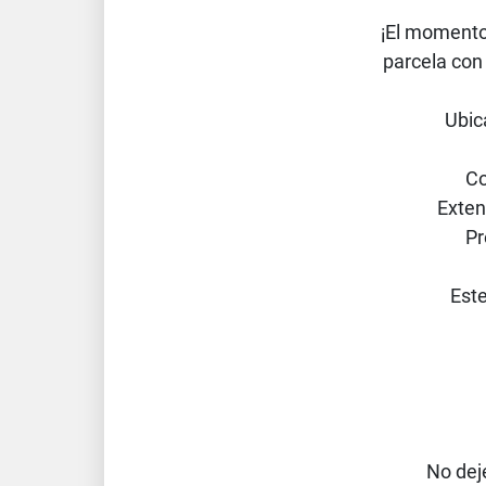
¡El momento
parcela con 
Ubic
Con
Exten
Pr
Este
No dej