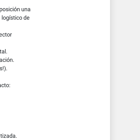
posición una
 logístico de
ector
tal.
ación.
!).
acto:
tizada.