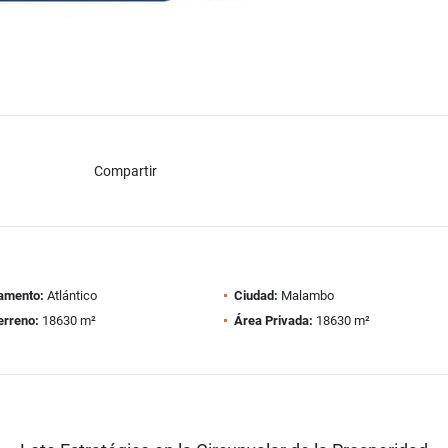
Compartir
amento:
Atlántico
Ciudad:
Malambo
erreno:
18630 m²
Área Privada:
18630 m²