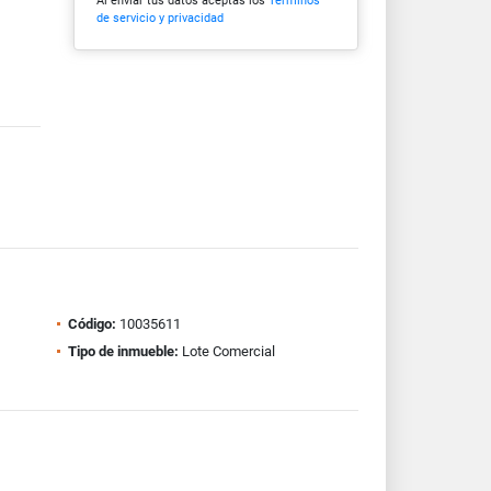
Al enviar tus datos aceptas los
Términos
de servicio y privacidad
Código:
10035611
Tipo de inmueble:
Lote Comercial