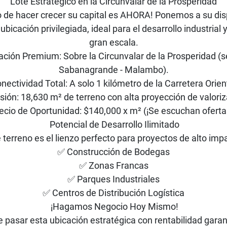
Lote Estratégico en la Circunvalar de la Prosperidad
 de hacer crecer su capital es AHORA! Ponemos a su dis
ubicación privilegiada, ideal para el desarrollo industrial y
gran escala.
ación Premium: Sobre la Circunvalar de la Prosperidad (s
Sabanagrande - Malambo).
ectividad Total: A solo 1 kilómetro de la Carretera Orien
sión: 18,630 m² de terreno con alta proyección de valoriz
ecio de Oportunidad: $140,000 x m² (¡Se escuchan ofertas
Potencial de Desarrollo Ilimitado
 terreno es el lienzo perfecto para proyectos de alto imp
✅ Construcción de Bodegas
✅ Zonas Francas
✅ Parques Industriales
✅ Centros de Distribución Logística
¡Hagamos Negocio Hoy Mismo!
e pasar esta ubicación estratégica con rentabilidad garan