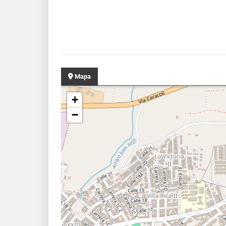
Mapa
+
−