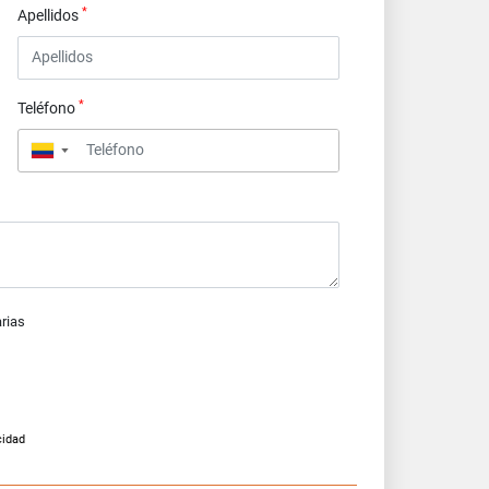
*
Apellidos
*
Teléfono
▼
arias
cidad