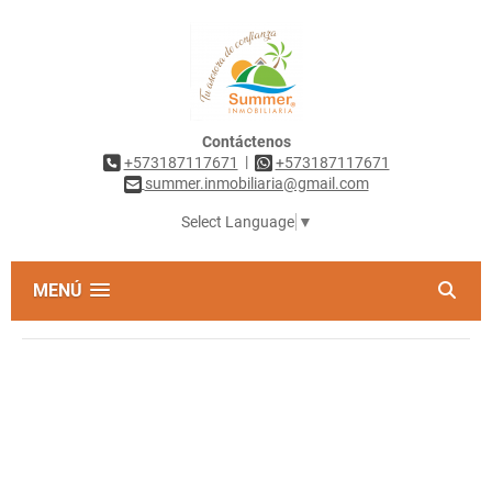
Contáctenos
|
+573187117671
+573187117671
summer.inmobiliaria@gmail.com
Select Language
▼
MENÚ