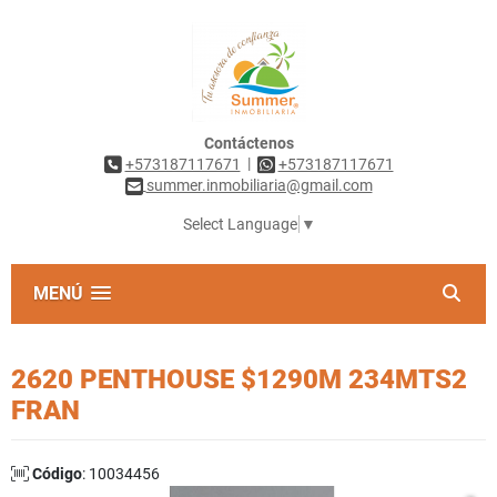
Contáctenos
|
+573187117671
+573187117671
summer.inmobiliaria@gmail.com
Select Language
▼
MENÚ
2620 PENTHOUSE $1290M 234MTS2
FRAN
Código
: 10034456