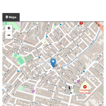
Mapa
+
−