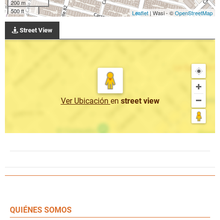
200 m
500 ft
Leaflet
| Wasi - ©
OpenStreetMap
Street View
Ver Ubicación
en
street view
QUIÉNES SOMOS