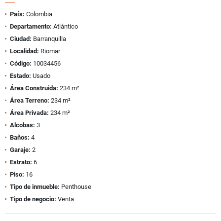
País:
Colombia
Departamento:
Atlántico
Ciudad:
Barranquilla
Localidad:
Riomar
Código:
10034456
Estado:
Usado
Área Construida:
234 m²
Área Terreno:
234 m²
Área Privada:
234 m²
Alcobas:
3
Baños:
4
Garaje:
2
Estrato:
6
Piso:
16
Tipo de inmueble:
Penthouse
Tipo de negocio:
Venta