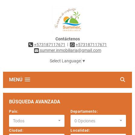
Contáctenos
|
+573187117671
+573187117671
summer.inmobiliaria@gmail.com
Select Language
▼
MENÚ
BÚSQUEDA AVANZADA
País:
Departamento:
Todos
0 Opciones
Ciudad:
Localidad: