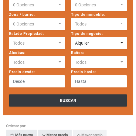
0 Opciones
0 Opciones
Zona / barrio:
Tipo de inmueble:
0 Opciones
Todos
Estado Propiedad:
Tipo de negocio:
Todos
Alquiler
Alcobas:
Baños:
Todos
Todos
Precio desde:
Precio hasta:
BUSCAR
Ordenar por:
Más nuevo
Menor precio
Mayor precio