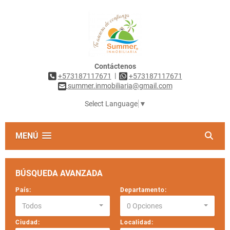
Contáctenos
|
+573187117671
+573187117671
summer.inmobiliaria@gmail.com
Select Language
▼
MENÚ
BÚSQUEDA AVANZADA
País:
Departamento:
Todos
0 Opciones
Ciudad:
Localidad: