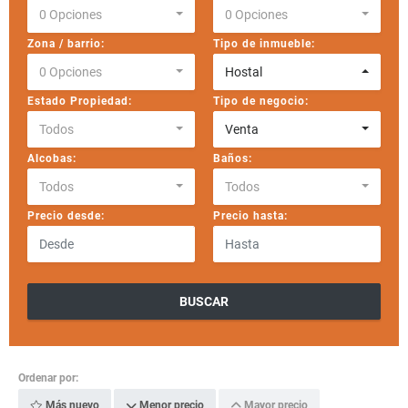
0 Opciones
0 Opciones
Zona / barrio:
Tipo de inmueble:
0 Opciones
Hostal
Estado Propiedad:
Tipo de negocio:
Todos
Venta
Alcobas:
Baños:
Todos
Todos
Precio desde:
Precio hasta:
BUSCAR
Ordenar por:
Más nuevo
Menor precio
Mayor precio