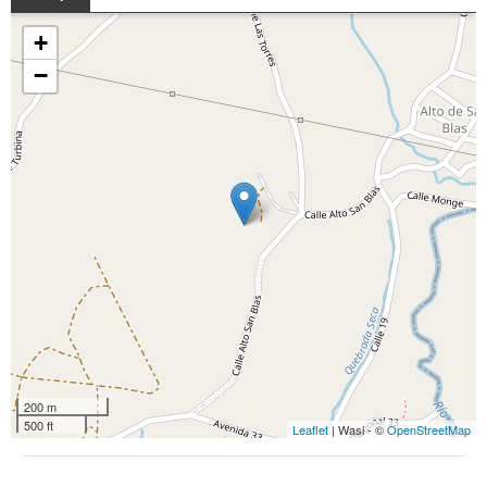
+
−
200 m
500 ft
Leaflet
| Wasi - ©
OpenStreetMap