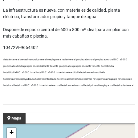
La infraestructura es nueva, con materiales de calidad, planta
eléctrica, transformador propio y tanque de agua.
Dispone de espacio central de 600 a 800 m² ideal para ampliar con
más cabañas o piscina.
10472VI-9664402
vistaalmarrural cercaalmarrural primeralineaplayarural recienterural propiedadesrural propiedadesrural2001a5000
propiedadesdibulla propiedadesdibulla2001a5000 propiedades propiedades2001a5000 hoteldibulla
hoteldibulla2001a5000 hotel hotel2001a5000 hotelvistaalmardibulla hotelcercaalmardibulla
hotelprimeralineaplayadibulla hotelrecientedibulla hotelvistaalmar hotelcercaalmar hotelprimeralineaplaya hotelreciente
hotelrural hotelrural2001a5000 hotelvistaalmarrural hotelcercaalmarrural hotelprimeralineaplayarural hotelrecienterural
Mapa
+