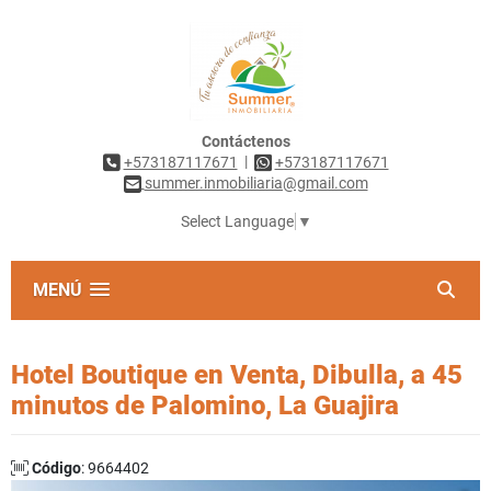
Contáctenos
|
+573187117671
+573187117671
summer.inmobiliaria@gmail.com
Select Language
▼
MENÚ
Hotel Boutique en Venta, Dibulla, a 45
minutos de Palomino, La Guajira
Código
: 9664402