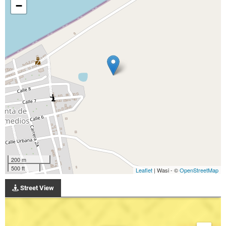
−
200 m
500 ft
Leaflet
| Wasi - ©
OpenStreetMap
Street View